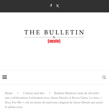
Home
Culture and Arts
Ibrahim Maalouf vient de dévoiler
une collaboration événement avec Jason Derulo et Kevin Gates. Le titre, «
Sexy For Me », est un remix du morceau original de Jason Derulo qui porte
le même nom