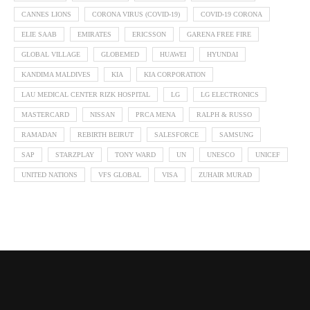
CANNES LIONS
CORONA VIRUS (COVID-19)
COVID-19 CORONA
ELIE SAAB
EMIRATES
ERICSSON
GARENA FREE FIRE
GLOBAL VILLAGE
GLOBEMED
HUAWEI
HYUNDAI
KANDIMA MALDIVES
KIA
KIA CORPORATION
LAU MEDICAL CENTER RIZK HOSPITAL
LG
LG ELECTRONICS
MASTERCARD
NISSAN
PRCA MENA
RALPH & RUSSO
RAMADAN
REBIRTH BEIRUT
SALESFORCE
SAMSUNG
SAP
STARZPLAY
TONY WARD
UN
UNESCO
UNICEF
UNITED NATIONS
VFS GLOBAL
VISA
ZUHAIR MURAD