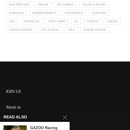
MASTERCARD
NISSAN
PRCA MENA
RALPH & RUSSO
RAMADAN
REBIRTH BEIRUT
SALESFORCE
SAMSUNG
SAP
STARZPLAY
TONY WARD
UN
UNESCO
UNICEF
UNITED NATIONS
VFS GLOBAL
VISA
ZUHAIR MURAD
JOIN US
About us
READ ALSO
Contact us
GAZOO Racing