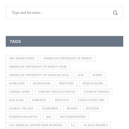
TAGS
ABU DHABI PORTS
AMERICAN UNIVERSITY OF BEIRUT
AMERICAN UNIVERSITY OF BEIRUT (AUB)
AMERICAN UNIVERSITY OF SHARJAH (AUS)
AUB
AUBMC
BANK AUDI
BLOM BANK
BREITLING
BYBLOS BANK
CANNES LIONS
CORONA VIRUS (COVID-19)
COVID-19 CORONA
ELIE SAAB
EMIRATES
ERICSSON
GARENA FREE FIRE
GLOBAL VILLAGE
GLOBEMED
HUAWEI
HYUNDAI
KANDIMA MALDIVES
KIA
KIA CORPORATION
LAU MEDICAL CENTER RIZK HOSPITAL
LG
LG ELECTRONICS